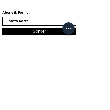
Abonelik Formu
Gönder
TRY (₺)
hello@caftcoffee.com
+905469645883