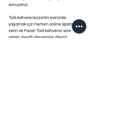
sunuyoruz.
Türk kahvesi lezzetini evinizde
yaşamak için hemen online siparişinizi
verin ve Favori Türk kahveniz size
gelsin. Keyifli alışverişler dileriz!
ÖĞÜTME BOYUTU
Çekirdek Kahve
Henüz Değerlendirme Yok
Fikirlerinizi paylaşın. İlk değerlendirmeyi
siz yazın.
Değerlendirme Yap