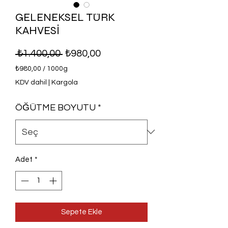
GELENEKSEL TÜRK
KAHVESİ
Normal Fiyat
İndirimli Fiyat
 ₺1.400,00 
₺980,00
₺980,00
/
1000g
1000
KDV dahil
|
Kargola
Gram
fiyatı
ÖĞÜTME BOYUTU
*
₺980,00
Adet
*
Sepete Ekle