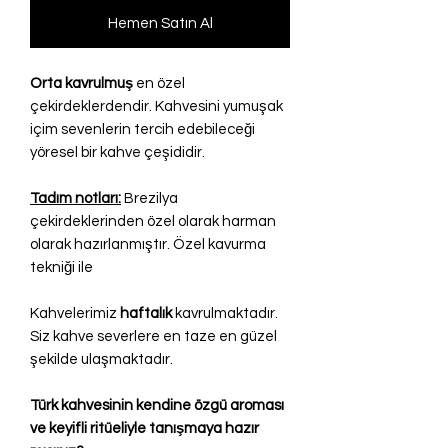
Hemen Satın Al
Orta kavrulmuş
en özel
çekirdeklerdendir. Kahvesini yumuşak
içim sevenlerin tercih edebileceği
yöresel bir kahve çeşididir.
Tadım notları:
Brezilya
çekirdeklerinden özel olarak harman
olarak hazırlanmıştır. Özel kavurma
tekniği ile
Kahvelerimiz
haftalık
kavrulmaktadır.
Siz kahve severlere en taze en güzel
şekilde ulaşmaktadır.
Türk kahvesinin kendine özgü aroması
ve keyifli ritüeliyle tanışmaya hazır