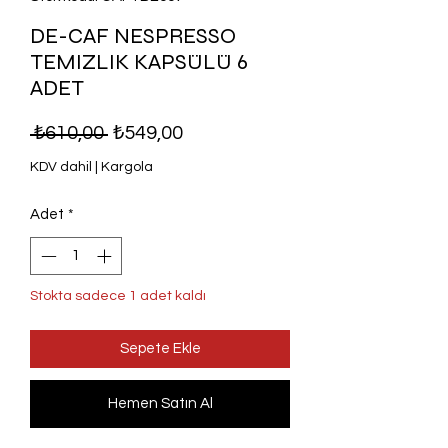
DE-CAF NESPRESSO
TEMIZLIK KAPSÜLÜ 6
ADET
Normal Fiyat
İndirimli Fiyat
 ₺610,00 
₺549,00
KDV dahil
|
Kargola
Adet
*
Stokta sadece 1 adet kaldı
Sepete Ekle
Hemen Satın Al