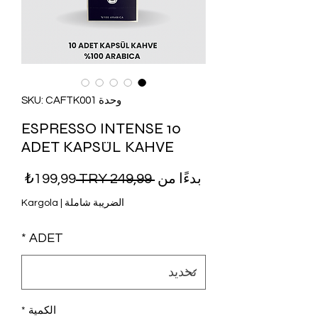
وحدة SKU: CAFTK001
ESPRESSO INTENSE 10
ADET KAPSÜL KAHVE
سعر عادي
سعر ا
بدءًا من
 ‏249,99 TRY 
199,99₺
الضريبة شاملة
|
Kargola
*
ADET
الكمية
*